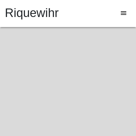
Riquewihr
menu