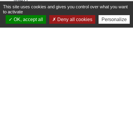
Votez !
This site uses cookies and gives you control over what you want
to activate
OK, accept all
Deny all cookies
Personalize
Casting
Tout le monde veut prendre sa place
1
-2
-3
-4
-5
-6
-
7
-8
-9
Contact
Ville de Riquewihr 1 Place Voltaire BP 35 68340