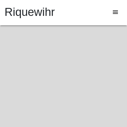
Riquewihr
menu